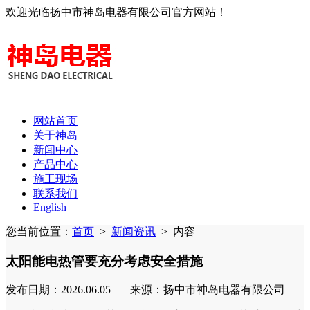
欢迎光临扬中市神岛电器有限公司官方网站！
网站首页
关于神岛
新闻中心
产品中心
施工现场
联系我们
English
您当前位置：
首页
>
新闻资讯
>
内容
太阳能电热管要充分考虑安全措施
发布日期：2026.06.05 来源：扬中市神岛电器有限公司