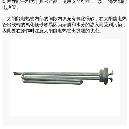
防潮性能平均优于其它产品，使用安全可靠，比如上海太阳能
电热管。
太阳能电热管内部的间隙内填充有氧化镁砂，在太阳能电热
管出线端的氧化镁砂容易因为杂质和水分的渗入而受到污染，
因此要在操作时注意太阳能电热管出线端的状态。