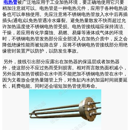
电热管
被广泛地应用于工业加热环境，要正确地使用它只要
稍加注意就可以。电热管是一种电热元件，应用于各种电热设
备也可以单独使用。先应注意将不锈钢电热管放入水中后再插
插头(通电)以免热管遇冷水爆裂。避免热量散发不快而超过允
许加热温度使不锈钢电热管受损。电热管接线端应保持清洁、
干燥，若应用有化学腐蚀、易燃、易爆等液体或气体的环境
时，不锈钢电热管发热部分应全部浸入在加热介质中，反之会
降低绝缘性能而被短路击穿，应将不锈钢电热管接线部分用绝
缘密封装置严以防护，以防发生事故。
另外，接线引出部分应露出在加热器的保温层或者加热器
外，使这部分不应过热而受到损害。相对而言散热面积减小，
另外应将加热管横卧在水中而不能把加不锈钢电热管在水中，
因为文着放会使热量随管上升，对鱼缸内水的加温时间就要延
长，耗费电能。同时还会缩短加热管使用寿命。