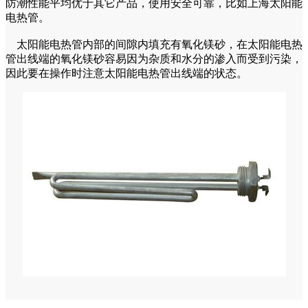
防潮性能平均优于其它产品，使用安全可靠，比如上海太阳能
电热管。
太阳能电热管内部的间隙内填充有氧化镁砂，在太阳能电热
管出线端的氧化镁砂容易因为杂质和水分的渗入而受到污染，
因此要在操作时注意太阳能电热管出线端的状态。