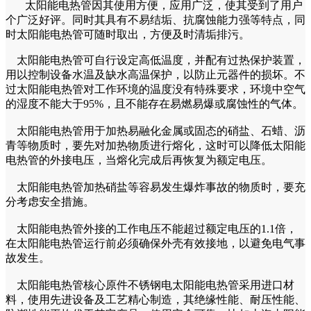
太阳能电热管因其使用方便，应用广泛，使其受到了用户
个广泛好评。同时其具有不易结垢、抗腐蚀能力强等特点，同
时太阳能电热管可随时取出，方便及时清垢排污。
太阳能电热管可自行设定高低温度，并配有过热保护装置，
用以控制设备水温及缺水高温保护，以防止元器件的损坏。不
过太阳能电热管对工作环境的温度没有特殊要求，环境中空气
的湿度不能大于95%，且不能存在易燃易爆或腐蚀性的气体。
太阳能电热管用于加热易融化金属或固态的硝盐、石蜡、沥
青等物质时，要先对加热物质进行熔化，这时可以降低太阳能
电热管的外接电压，当熔化完成后再恢复为额定电压。
太阳能电热管加热硝盐等容易发生爆炸事故的物质时，要充
分考虑安全措施。
太阳能电热管外接的工作电压不能超过额定电压的1.1倍，
在太阳能电热管运行前必须确保外壳有效接地，以避免电气事
故发生。
太阳能电热管核心原件不锈钢电太阳能电热管采用进口材
料，使用先进设备及工艺精心制造，其绝缘性能、耐压性能、