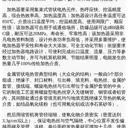
加热器要采用集束式管状电热元件。热呼应快、控温精度
高，综合热效率高。加热温度高：加热器设计高任务温度可达
850℃。介质出口温度平均，控温精度高。使用局限广、顺应
性强：该加热器可合用于或通俗场所，防爆品级可达dⅡB级和
C级，耐压可达20MPa。寿命长、牢靠性高：该加热器采用非
凡电热资料制造，设计外表功率负荷低，并采用多重维护，使
电加热器平安性和寿命大大添加。可全主动化节制：依据要求
经过加热器电路设计，可便利完成出口温度、流量、压力等参
数主动节制，并可与机算机联网。节能结果明显，电能发生的
热量几乎100%传给加热介质。
金属管状电热管典型结构（大众化的结构）一般由5个部分
组成：绝缘子、封口材料、引出棒、填充料、电热丝、金属护
套管、接线端。螺旋电热丝与引出帮位于金属护套管的中央，
它的制造工艺是将螺旋型电热丝穿入无缝钢管、铜管或者铝管
内，其间隙处通过多管填充机均匀地填充既绝缘又导热的氧化
介质，如结晶氧化镁粉（也可用氧化铝或洁净石英砂等）。
然后用缩管机将管径缩细，使氧化物介质密实（密度达到
3.3g/cm3以上），保证电热丝与空气隔绝，中心位置不发生偏
移而碰及管壁。这样。单位面积发热量就可增加十几倍。使用