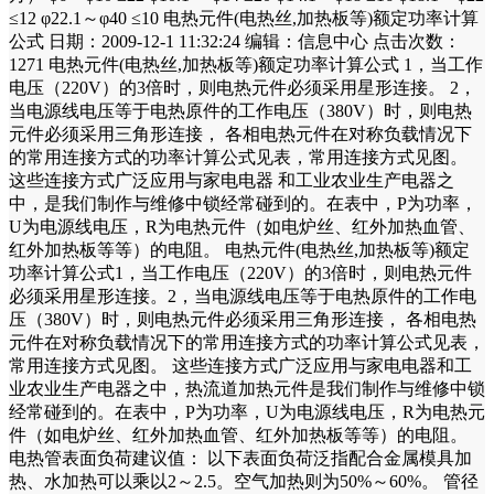
≤12 φ22.1～φ40 ≤10 电热元件(电热丝,加热板等)额定功率计算
公式 日期：2009-12-1 11:32:24 编辑：信息中心 点击次数：
1271 电热元件(电热丝,加热板等)额定功率计算公式 1，当工作
电压（220V）的3倍时，则电热元件必须采用星形连接。 2，
当电源线电压等于电热原件的工作电压（380V）时，则电热
元件必须采用三角形连接， 各相电热元件在对称负载情况下
的常用连接方式的功率计算公式见表，常用连接方式见图。
这些连接方式广泛应用与家电电器 和工业农业生产电器之
中，是我们制作与维修中锁经常碰到的。在表中，P为功率，
U为电源线电压，R为电热元件（如电炉丝、红外加热血管、
红外加热板等等）的电阻。 电热元件(电热丝,加热板等)额定
功率计算公式1，当工作电压（220V）的3倍时，则电热元件
必须采用星形连接。2，当电源线电压等于电热原件的工作电
压（380V）时，则电热元件必须采用三角形连接， 各相电热
元件在对称负载情况下的常用连接方式的功率计算公式见表，
常用连接方式见图。 这些连接方式广泛应用与家电电器和工
业农业生产电器之中，热流道加热元件是我们制作与维修中锁
经常碰到的。在表中，P为功率，U为电源线电压，R为电热元
件（如电炉丝、红外加热血管、红外加热板等等）的电阻。
电热管表面负荷建议值： 以下表面负荷泛指配合金属模具加
热、水加热可以乘以2～2.5。空气加热则为50%～60%。 管径