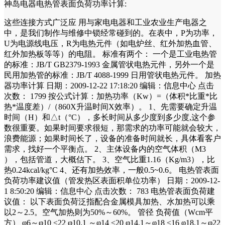
神岛电器电热管表面负荷功率计算:
这些连接方式广泛应 用与家电电器和工业农业生产电器之
中，是我们制作与维修中锁经常碰到的。在表中，P为功率，
U为电源线电压，R为电热元件（如电炉丝、红外加热血管、
红外加热板等等）的电阻。 标准有两个： 一个是工业电热管
的标准：JB/T GB2379-1993 金属管状电热元件，另外一个是
民用加热管的标准：JB/T 4088-1999 日用管状电热元件。 加热
器功率计算 日期：2009-12-22 17:18:20 编辑：信息中心 点击
次数： 1799 按公式计算：加热功率（Kw）=（体积*比重*比
热*温度差）/（860X升温时间X效率）。 1、先需要确定升温
时间（H）和△t（°C），多长时间从多少度到多少度,这个参
数很重要。如果时间要求很短，那需求的功率可能就会较大，
浪费能源；如果时间长了，设备的准备时间就长，具体看客户
需求，找好一个平衡点。 2、主体设备内的空气体积（M3
），包括管道，大概估下。 3、空气比重1.16（Kg/m3），比
热0.24kcal/kg°C 4、还有加热效率，一般0.5~0.6。 电热管表面
负荷功率建议值（管发热区表面积单位功率） 日期：2009-12-
1 8:50:20 编辑：信息中心 点击次数： 783 电热管表面负荷建
议值： 以下表面负荷泛指配合金属模具加热、水加热可以乘
以2～2.5。空气加热则为50%～60%。 管径 负荷值（Wcm平
方） φ6～φ10 ≤22 φ10.1 ～φ14 ≤20 φ14.1～φ18 ≤16 φ18.1～φ22