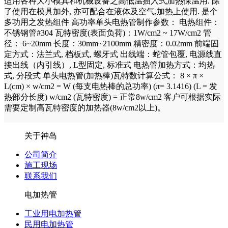
适用各种大小模具和机械设备之高低温插入式加热保温用. 除
了使用在模具加外, 亦可配合在液体及空气,加热上使用. 是个
多功用之发热组件 高功率单头电热管制作参数： 电热组件：
不锈钢管#304 瓦特密度(表面负荷)：1W/cm2 ~ 17W/cm2 管
径： 6~20mm 长度：30mm~2100mm 精密度：0.02mm 前端固
定方式：法兰式, 档板式, 螺牙式 出线端：蛇管包覆, 电源线直
接出线（内引线）, L型固定, 标准式 电热管加热方式：均热
式, 分段式 单头电热管(加热棒)瓦特数计算公式： 8 × π ×
L(cm) × w/cm2 = W (每支电热棒的总功率) (π= 3.1416) (L = 发
热部分长度) w/cm2 (瓦特密度) = 正常8w/cm2 客户可根据实际
需要定制高瓦特密度的加热器(8w/cm2以上)。
关于神岛
公司简介
施工现场
联系我们
电加热管
工业用电加热管
民用电加热管