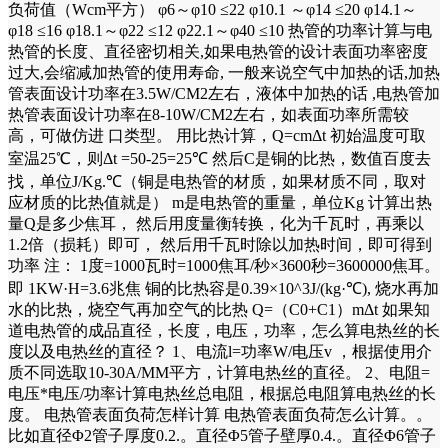
负荷值（Wcm平方） φ6～φ10 ≤22 φ10.1 ～φ14 ≤20 φ14.1～
φ18 ≤16 φ18.1～φ22 ≤12 φ22.1～φ40 ≤10 热管的功率计算与电
热管的长度、直径密切相关,如果电热管的设计表面功率密度
过大,会缩减加热管的使用寿命, 一般来说空气中加热的话,加热
管表面设计功率在3.5W/CM2左右，液体中加热的话 ,电热管加
热管表面设计功率在8-10W/CM2左右，如表面功率所需较
高，可做仿进 口类型。 用比热计算，Q=cmΔt 初始温度可取
室温25℃，则Δt =50-25=25℃ 然后C是铜的比热，数值百度去
找，单位J/Kg.℃（铜是电热管的材质，如果材质不同，取对
应材质的比热值就是） m是电热管的重量，单位Kg 计算出热
量Q是多少焦耳， 然后用度量衡转换，化为千瓦时，再乘以
1.2倍（损耗）即可， 然后用千瓦时除以加热时间，即可得到
功率 注： 1度=1000瓦时=1000焦耳/秒×3600秒=3600000焦耳。
即 1KW·H=3.6兆焦 铜的比热容是0.39×10^3J/(kg·℃), 烧水再加
水的比热，烧空气再加空气的比热 Q=（C0+C1）mΔt 如果知
道电热管的成品直径，长度，电压，功率，怎么算电热丝的长
度以及电热丝的直径？ 1、电流l=功率W/电压v ，根据使用介
质不同选取10-30A/MM平方，计算电热丝的直径。 2、电阻=
电压*电压/功率计算电热丝总电阻，根据总电阻算电热丝的长
度。 电热管表面负荷怎样计算 电热管表面负荷怎么计算。。
比如直径Φ2管子厚度0.2.。直径Φ5管子壁厚0.4.。直径Φ6管子