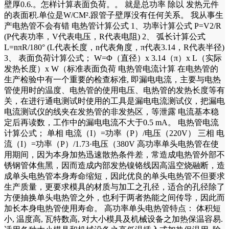
壁厚0.6.。怎样计算表面负荷。。 就是总功率 除以 发热元件
的表面积.单位是W/CM².跟管子壁厚没有任何关系。 我从事生
产电热管不会有错 电热管计算公式 1、功率计算公式 P=V2/R
(P代表功率，V代表电压，R代表电阻) 2、 弧长计算公式
L=nπR/180° (L代表长度，n代表角度，π代表3.14，R代表半径)
3、 表面负荷计算公式； W=Φ（直径）x 3.14（π）x L（实际
发热长度）x W（标准表面负荷 电热管电流计算 在电热管的
生产检验中有一个重要的检查标准, 即漏电电流，主要与电热
管使用时的温度、电热管的使用电压、电热管的发热长度等有
关，在进行通电测试时使用的工具是漏电电流测试仪，把漏电
电流测试仪的线夹在发热管的非发热区，等泄露 电流基本稳
定后再读数，工作中的漏电电流不大于0.5 mA。 电热管电流
计算公式； 单相 电流（I）=功率（P）/电压（220V） 三相 电
流（I）=功率（P）/1.73·电压（380V 高功率单头电热管在使
用期间，因为本身加热迅速散热条件差，常造成电热管外部不
锈钢管体焦黑，因而造成内部发热镍铬线因高温空烧融断，造
成单头电热管本身寿命缩短，因此优良的单头电热管不但要求
生产质量，更要求模具的材质与加工之孔径，适合的孔径除了
方便抽换单头电热管之外，也利于两者热能之间传导，因此而
加长本身电热管使用寿命。 高功率单头电热管特点： 体积短
小, 温度高, 瓦特数高, 对大小模具及机械设备之加热保温容易.