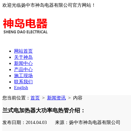
欢迎光临扬中市神岛电器有限公司官方网站！
网站首页
关于神岛
新闻中心
产品中心
施工现场
联系我们
English
您当前位置：
首页
>
新闻资讯
>
内容
兰式电加热器大功率电热管介绍：
发布日期：2014.04.03 来源：扬中市神岛电器有限公司