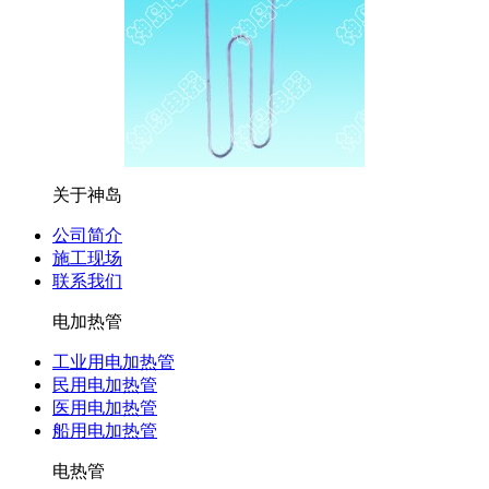
关于神岛
公司简介
施工现场
联系我们
电加热管
工业用电加热管
民用电加热管
医用电加热管
船用电加热管
电热管