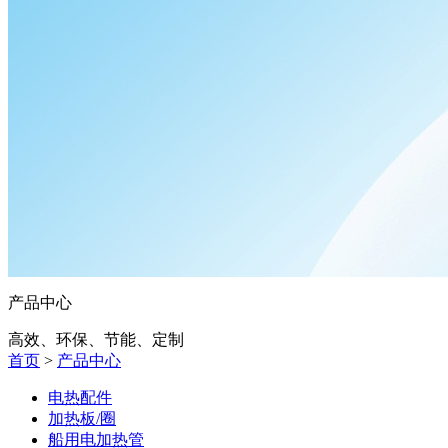
产品中心
高效、环保、节能、定制
首页
>
产品中心
电热配件
加热板/圈
船用电加热管