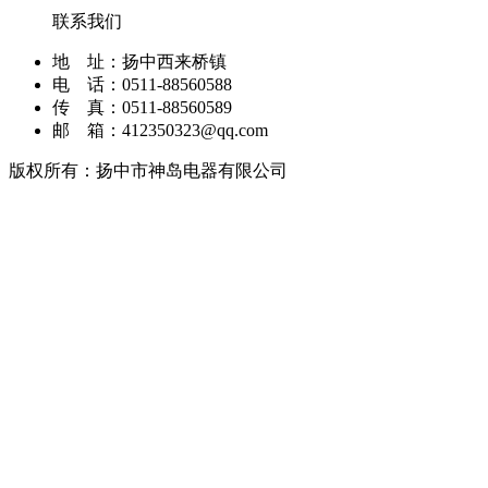
联系我们
地 址：扬中西来桥镇
电 话：0511-88560588
传 真：0511-88560589
邮 箱：412350323@qq.com
版权所有：扬中市神岛电器有限公司