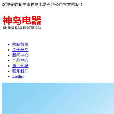
欢迎光临扬中市神岛电器有限公司官方网站！
网站首页
关于神岛
新闻中心
产品中心
施工现场
联系我们
English