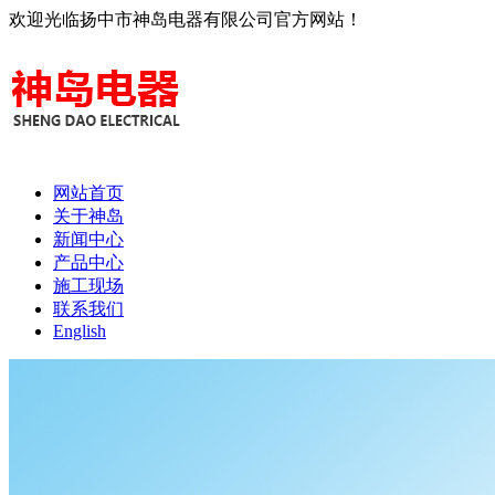
欢迎光临扬中市神岛电器有限公司官方网站！
网站首页
关于神岛
新闻中心
产品中心
施工现场
联系我们
English