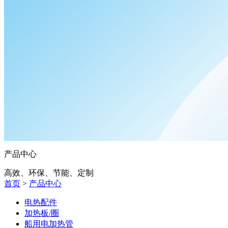
产品中心
高效、环保、节能、定制
首页
>
产品中心
电热配件
加热板/圈
船用电加热管