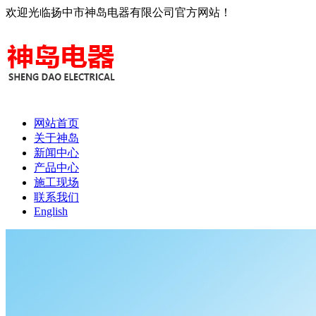
欢迎光临扬中市神岛电器有限公司官方网站！
网站首页
关于神岛
新闻中心
产品中心
施工现场
联系我们
English