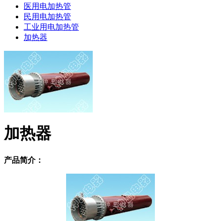
医用电加热管
民用电加热管
工业用电加热管
加热器
加热器
产品简介：