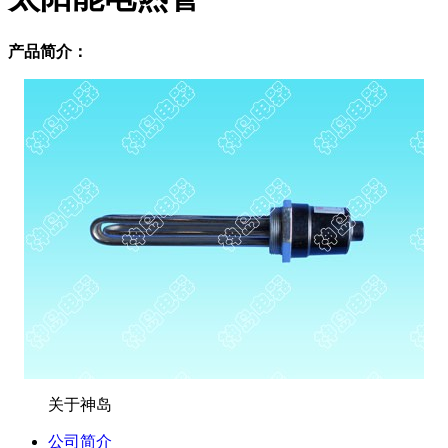
产品简介：
关于神岛
公司简介