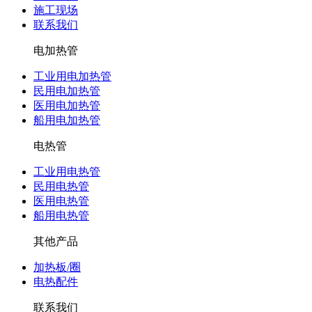
施工现场
联系我们
电加热管
工业用电加热管
民用电加热管
医用电加热管
船用电加热管
电热管
工业用电热管
民用电热管
医用电热管
船用电热管
其他产品
加热板/圈
电热配件
联系我们