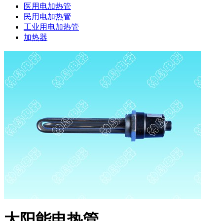
医用电加热管
民用电加热管
工业用电加热管
加热器
太阳能电热管