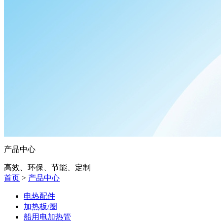
产品中心
高效、环保、节能、定制
首页
>
产品中心
电热配件
加热板/圈
船用电加热管