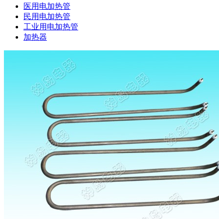
医用电加热管
民用电加热管
工业用电加热管
加热器