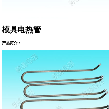
模具电热管
产品简介：