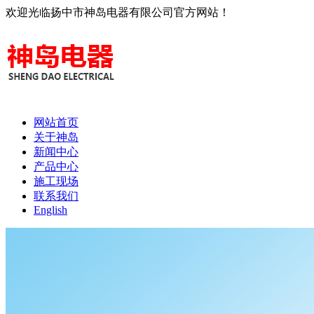
欢迎光临扬中市神岛电器有限公司官方网站！
网站首页
关于神岛
新闻中心
产品中心
施工现场
联系我们
English