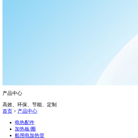
产品中心
高效、环保、节能、定制
首页
>
产品中心
电热配件
加热板/圈
船用电加热管