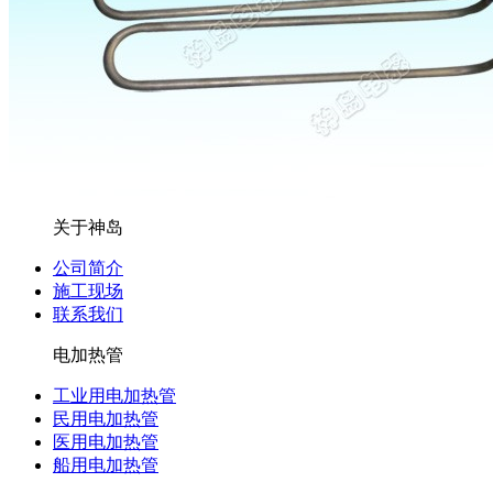
关于神岛
公司简介
施工现场
联系我们
电加热管
工业用电加热管
民用电加热管
医用电加热管
船用电加热管