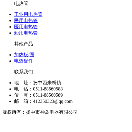
电热管
工业用电热管
民用电热管
医用电热管
船用电热管
其他产品
加热板/圈
电热配件
联系我们
地 址：扬中西来桥镇
电 话：0511-88560588
传 真：0511-88560589
邮 箱：412350323@qq.com
版权所有：扬中市神岛电器有限公司