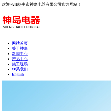
欢迎光临扬中市神岛电器有限公司官方网站！
网站首页
关于神岛
新闻中心
产品中心
施工现场
联系我们
English