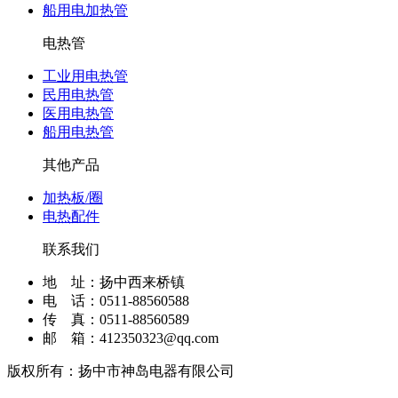
船用电加热管
电热管
工业用电热管
民用电热管
医用电热管
船用电热管
其他产品
加热板/圈
电热配件
联系我们
地 址：扬中西来桥镇
电 话：0511-88560588
传 真：0511-88560589
邮 箱：412350323@qq.com
版权所有：扬中市神岛电器有限公司