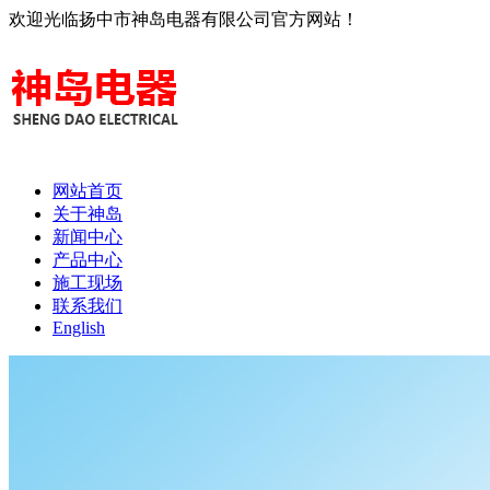
欢迎光临扬中市神岛电器有限公司官方网站！
网站首页
关于神岛
新闻中心
产品中心
施工现场
联系我们
English