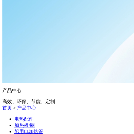
产品中心
高效、环保、节能、定制
首页
>
产品中心
电热配件
加热板/圈
船用电加热管