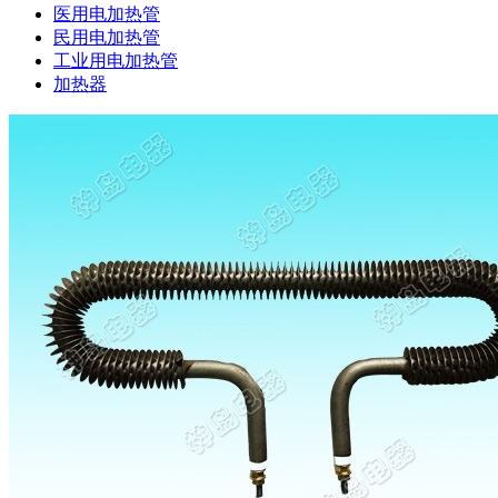
医用电加热管
民用电加热管
工业用电加热管
加热器