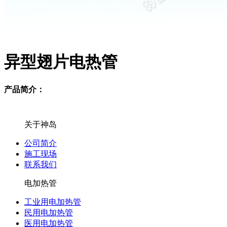
异型翅片电热管
产品简介：
关于神岛
公司简介
施工现场
联系我们
电加热管
工业用电加热管
民用电加热管
医用电加热管