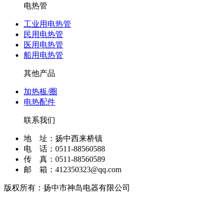
电热管
工业用电热管
民用电热管
医用电热管
船用电热管
其他产品
加热板/圈
电热配件
联系我们
地 址：扬中西来桥镇
电 话：0511-88560588
传 真：0511-88560589
邮 箱：412350323@qq.com
版权所有：扬中市神岛电器有限公司