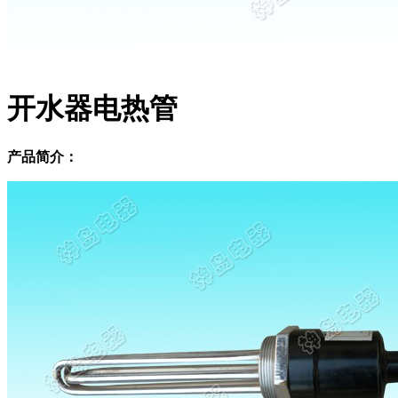
开水器电热管
产品简介：