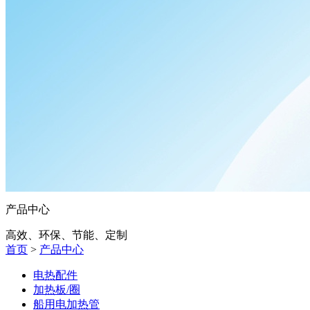
产品中心
高效、环保、节能、定制
首页
>
产品中心
电热配件
加热板/圈
船用电加热管