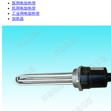
医用电加热管
民用电加热管
工业用电加热管
加热器