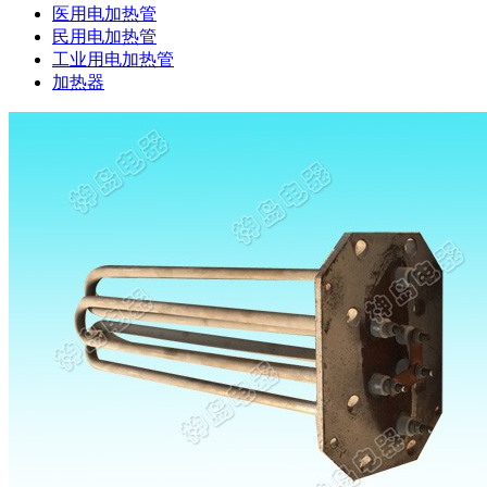
医用电加热管
民用电加热管
工业用电加热管
加热器