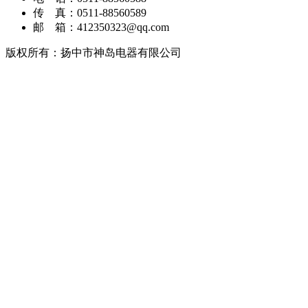
传 真：0511-88560589
邮 箱：412350323@qq.com
版权所有：扬中市神岛电器有限公司