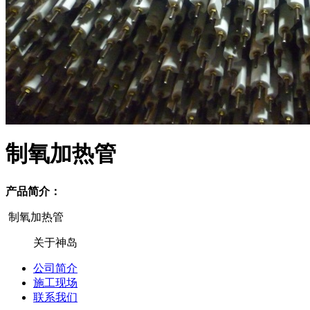
制氧加热管
产品简介：
制氧加热管
关于神岛
公司简介
施工现场
联系我们