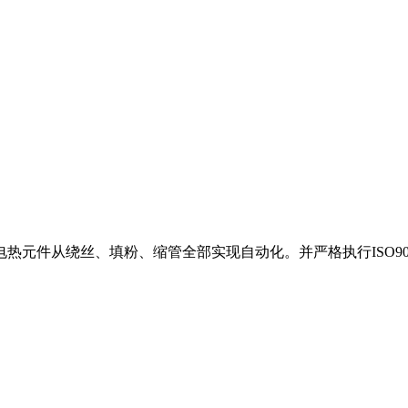
件从绕丝、填粉、缩管全部实现自动化。并严格执行ISO9001：2