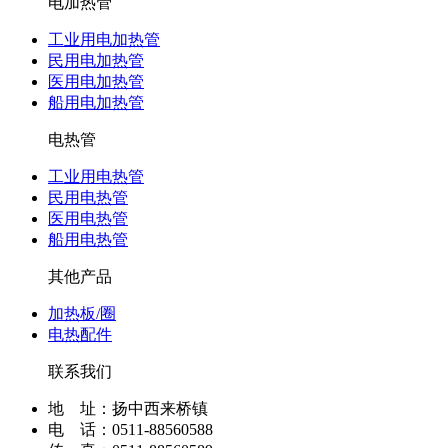
电加热管
工业用电加热管
民用电加热管
医用电加热管
船用电加热管
电热管
工业用电热管
民用电热管
医用电热管
船用电热管
其他产品
加热板/圈
电热配件
联系我们
地 址：扬中西来桥镇
电 话：0511-88560588