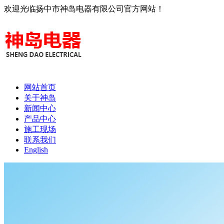
欢迎光临扬中市神岛电器有限公司官方网站！
网站首页
关于神岛
新闻中心
产品中心
施工现场
联系我们
English