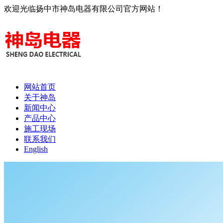
欢迎光临扬中市神岛电器有限公司官方网站！
网站首页
关于神岛
新闻中心
产品中心
施工现场
联系我们
English