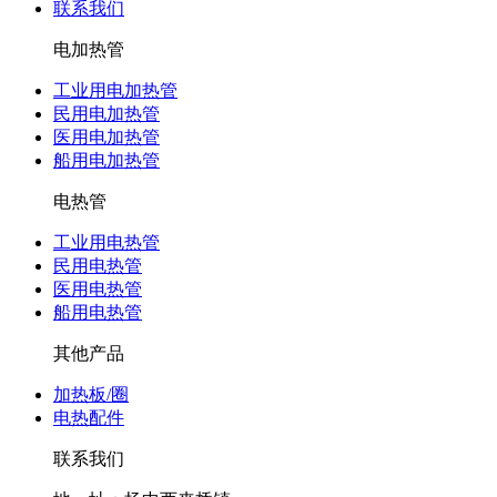
联系我们
电加热管
工业用电加热管
民用电加热管
医用电加热管
船用电加热管
电热管
工业用电热管
民用电热管
医用电热管
船用电热管
其他产品
加热板/圈
电热配件
联系我们