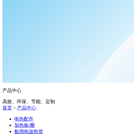
产品中心
高效、环保、节能、定制
首页
>
产品中心
电热配件
加热板/圈
船用电加热管