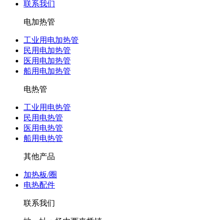
联系我们
电加热管
工业用电加热管
民用电加热管
医用电加热管
船用电加热管
电热管
工业用电热管
民用电热管
医用电热管
船用电热管
其他产品
加热板/圈
电热配件
联系我们