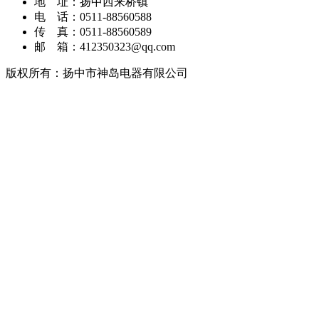
地 址：扬中西来桥镇
电 话：0511-88560588
传 真：0511-88560589
邮 箱：412350323@qq.com
版权所有：扬中市神岛电器有限公司