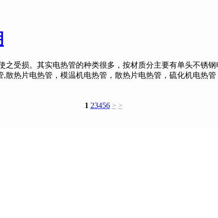
明
之受损。其实电热管的种类很多，按材质分主要有单头不锈钢电
,散热片电热管，模温机电热管，散热片电热管，硫化机电热管
1
2
3
4
5
6
>
>