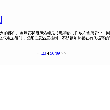
制
的部件。金属管状电加热器是将电加热元件放入金属管中，间隙
用空气电热管时，必须注意温度控制，不锈钢加热管在有风循环的
<
1
2
3
4
5
6
7
8
9
>
>