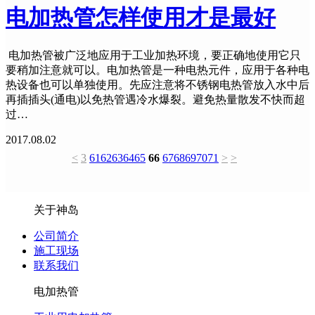
电加热管怎样使用才是最好
电加热管被广泛地应用于工业加热环境，要正确地使用它只
要稍加注意就可以。电加热管是一种电热元件，应用于各种电
热设备也可以单独使用。先应注意将不锈钢电热管放入水中后
再插插头(通电)以免热管遇冷水爆裂。避免热量散发不快而超
过…
2017.08.02
<
3
61
62
63
64
65
66
67
68
69
70
71
>
>
关于神岛
公司简介
施工现场
联系我们
电加热管