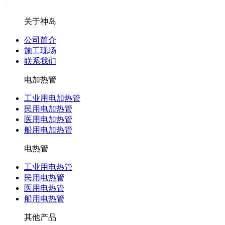
关于神岛
公司简介
施工现场
联系我们
电加热管
工业用电加热管
民用电加热管
医用电加热管
船用电加热管
电热管
工业用电热管
民用电热管
医用电热管
船用电热管
其他产品