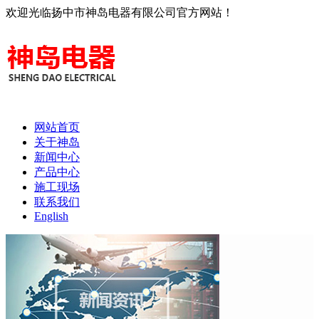
欢迎光临扬中市神岛电器有限公司官方网站！
网站首页
关于神岛
新闻中心
产品中心
施工现场
联系我们
English