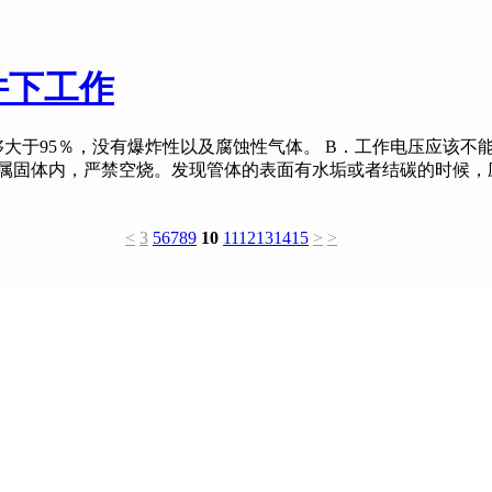
件下工作
够大于95％，没有爆炸性以及腐蚀性气体。 B．工作电压应该不能
金属固体内，严禁空烧。发现管体的表面有水垢或者结碳的时候，
<
3
5
6
7
8
9
10
11
12
13
14
15
>
>