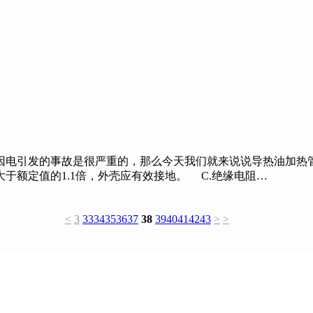
电引发的事故是很严重的，那么今天我们就来说说导热油加热管
大于额定值的1.1倍，外壳应有效接地。 C.绝缘电阻…
<
3
33
34
35
36
37
38
39
40
41
42
43
>
>