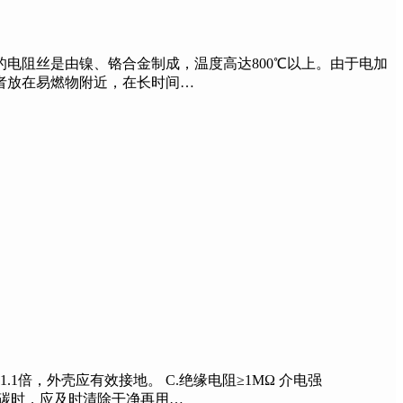
电阻丝是由镍、铬合金制成，温度高达800℃以上。由于电加
者放在易燃物附近，在长时间…
1倍，外壳应有效接地。 C.绝缘电阻≥1MΩ 介电强
结碳时，应及时清除干净再用…