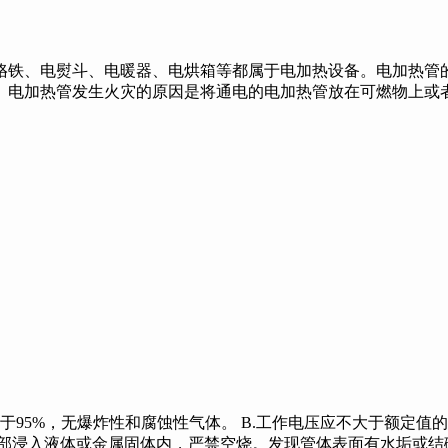
铁、电熨斗、电暖器、电烘箱等都属于电加热设备。电加热管的
。电加热管发生火灾的原因是将通电的电加热管放在可燃物上或
5%，无爆炸性和腐蚀性气体。 B.工作电压应不大于额定值的1.
区必须全部浸入液体或金属固体内，严禁空烧。发现管体表面有水垢或